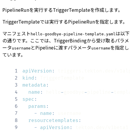
PipelineRunを実行するTriggerTemplateを作成します。
TriggerTemplateでは実行するPipelineRunを指定します。
マニフェスト
は以下
hello-goodbye-pipeline-template.yaml
の通りです。ここでは、TriggerBindingから受け取るパラメ
ータ
とPipelineに渡すパラメータ
を指定し
username
username
ています。
1
apiVersion
:
2
kind
:
3
metadata
:
4
name
:
 hello
-
goodbye
-
pipeline
-
5
spec
:
6
params
:
7
-
name
:
8
resourcetemplates
:
9
-
apiVersion
: