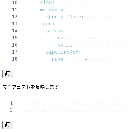
10
kind
:
11
metadata
:
12
generateName
:
 hello
-
goodbye
-
r
13
spec
:
14
params
:
15
-
name
:
16
value
:
17
pipelineRef
:
18
name
:
 hello
-
goodbye
マニフェストを反映します。
1
2
triggertemplate.triggers.tekton.dev/he