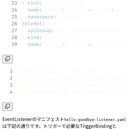
23
-
kind
:
24
name
:
 tekton
-
triggers
-
example
-
25
namespace
:
26
roleRef
:
27
apiGroup
:
28
kind
:
29
name
:
 tekton
-
triggers
-
eventlistener
1
2
3
4
clusterrolebinding.rbac.authorization.
EventListenerのマニフェスト
hello-goodbye-listener.yaml
は下記の通りです。トリガーで必要なTriggerBindingと