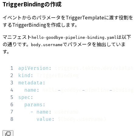
TriggerBindingの作成
イベントからのパラメータをTriggerTemplateに渡す役割を
するTriggerBindingを作成します。
マニフェスト
は以下
hello-goodbye-pipeline-binding.yaml
の通りです。
でパラメータを抽出していま
body.username
す。
1
apiVersion
:
2
kind
:
3
metadata
:
4
name
:
 hello
-
goodbye
-
pipeline
-
5
spec
:
6
params
:
7
-
name
:
8
value
:
 $(body.username)