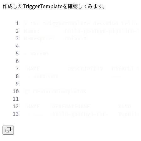
作成したTriggerTemplateを確認してみます。
1
2
3
4
5
6
7
8
9
10
11
12
13
 ∙ ---   hello-goodbye-run-   Pipelin