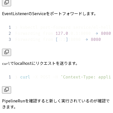
EventListenerのServiceをポートフォワードします。
1
❯ kubectl port-forward service/el-hell
2
Forwarding from 
127.0
.0.1:8080 -
>
8080
3
Forwarding from 
[
::1
]
:8080 -
>
8080
でlocalhostにリクエストを送ります。
curl
1
❯ 
curl
 -X POST -H 
'Context-Type: appli
PipelineRunを確認すると新しく実行されているのが確認で
きます。