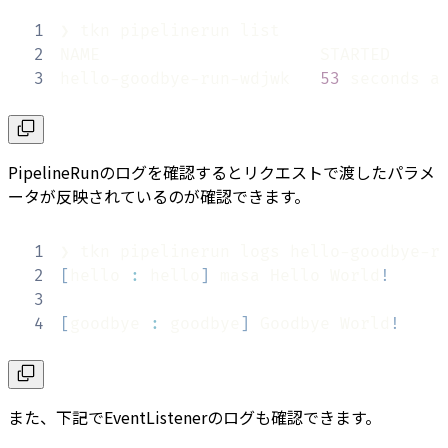
1
2
3
hello-goodbye-run-wdjwk   
53
 seconds a
PipelineRunのログを確認するとリクエストで渡したパラメ
ータが反映されているのが確認できます。
1
2
[
hello 
:
 hello
]
 masa Hello World
!
3
4
[
goodbye 
:
 goodbye
]
 Goodbye World
!
また、下記でEventListenerのログも確認できます。