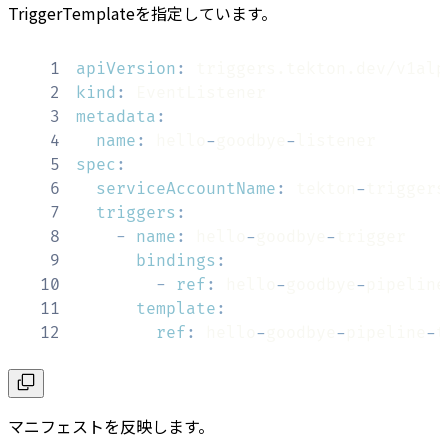
TriggerTemplateを指定しています。
1
apiVersion
:
2
kind
:
3
metadata
:
4
name
:
 hello
-
goodbye
-
5
spec
:
6
serviceAccountName
:
 tekton
-
triggers
7
triggers
:
8
-
name
:
 hello
-
goodbye
-
9
bindings
:
10
-
ref
:
 hello
-
goodbye
-
pipeline
11
template
:
12
ref
:
 hello
-
goodbye
-
pipeline
-
t
マニフェストを反映します。