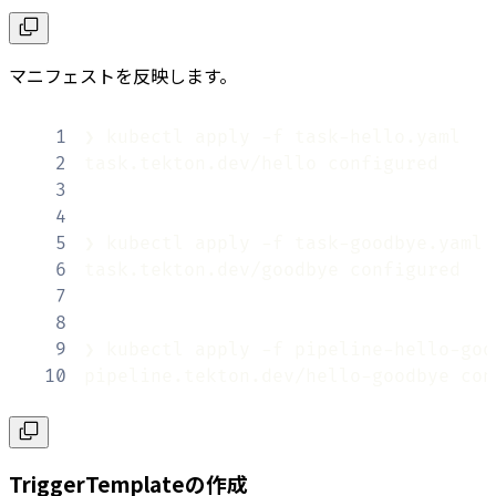
マニフェストを反映します。
1
2
3
4
5
6
7
8
9
10
pipeline.tekton.dev/hello-goodbye con
TriggerTemplateの作成