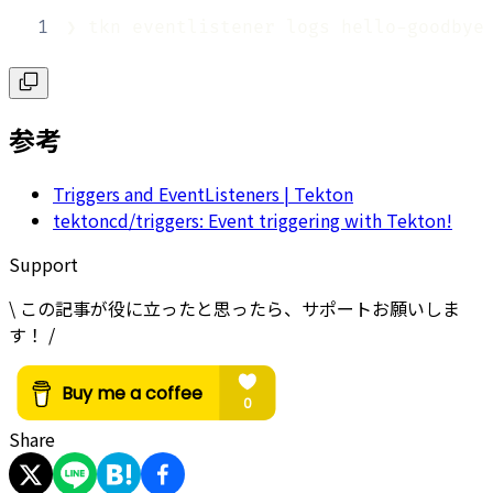
1
❯ tkn eventlistener logs hello-goodbye
参考
Triggers and EventListeners | Tekton
tektoncd/triggers: Event triggering with Tekton!
Support
\ この記事が役に立ったと思ったら、サポートお願いしま
す！ /
Share