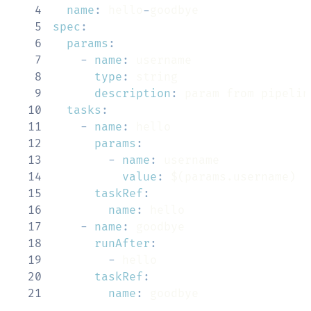
4
name
:
 hello
-
5
spec
:
6
params
:
7
-
name
:
8
type
:
9
description
:
10
tasks
:
11
-
name
:
12
params
:
13
-
name
:
14
value
:
15
taskRef
:
16
name
:
17
-
name
:
18
runAfter
:
19
-
20
taskRef
:
21
name
:
 goodbye