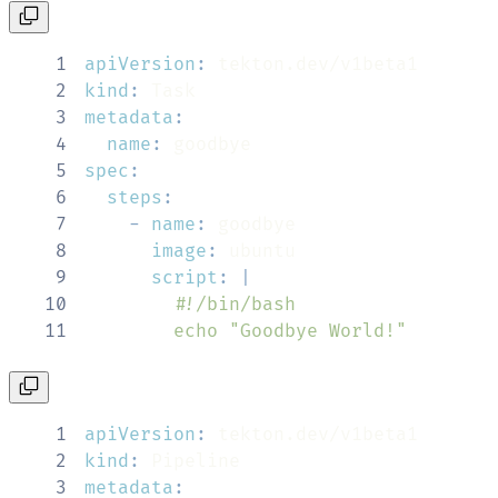
1
apiVersion
:
2
kind
:
3
metadata
:
4
name
:
5
spec
:
6
steps
:
7
-
name
:
8
image
:
9
script
:
|
10
11
        echo "Goodbye World!"
1
apiVersion
:
2
kind
:
3
metadata
: