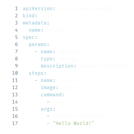
1
apiVersion
:
2
kind
:
3
metadata
:
4
name
:
5
spec
:
6
params
:
7
-
name
:
8
type
:
9
description
:
10
steps
:
11
-
name
:
12
image
:
13
command
:
14
-
15
args
:
16
-
17
-
"Hello World!"