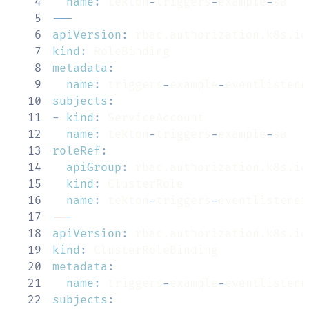
4
name
:
 tekton
-
triggers
-
example
-
5
---
6
apiVersion
:
7
kind
:
8
metadata
:
9
name
:
 triggers
-
example
-
eventlistene
10
subjects
:
11
-
kind
:
12
name
:
 tekton
-
triggers
-
example
-
13
roleRef
:
14
apiGroup
:
15
kind
:
16
name
:
 tekton
-
triggers
-
eventlistener
17
---
18
apiVersion
:
19
kind
:
20
metadata
:
21
name
:
 triggers
-
example
-
eventlistene
22
subjects
: