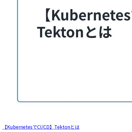
【KubernetesでCI/CD】Tektonとは