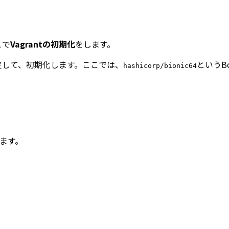
こで
Vagrantの初期化
をします。
定して、初期化します。ここでは、
というB
hashicorp/bionic64
ます。