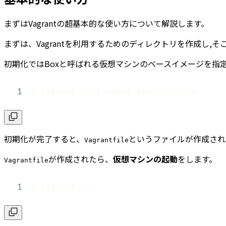
まずはVagrantの超基本的な使い方について解説します。
まずは、Vagrantを利用するためのディレクトリを作成し,そ
初期化ではBoxと呼ばれる仮想マシンのベースイメージを指
1
❯ vagrant init hashicorp/bionic64
初期化が完了すると、
というファイルが作成され
Vagrantfile
が作成されたら、
仮想マシンの起動
をします。
Vagrantfile
1
❯ vagrant up