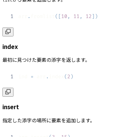
list
1
arr
.
fromlist
(
[
10
,
11
,
12
]
)
index
最初に見つけた要素の添字を返します。
1
ind 
=
 arr
.
index
(
2
)
insert
指定した添字の場所に要素を追加します。