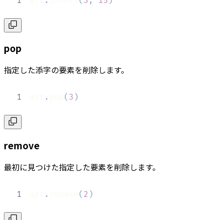
1
arr
.
insert
(
3
,
15
)
pop
指定した添字の要素を削除します。
1
arr
.
pop
(
3
)
remove
最初に見つけた指定した要素を削除します。
1
arr
.
remove
(
2
)