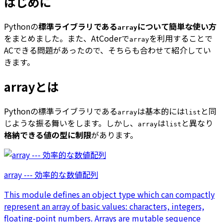
はじめに
Pythonの
標準ライブラリである
について簡単な使い方
array
をまとめました。また、AtCoderで
を利用することで
array
ACできる問題があったので、そちらも合わせて紹介してい
きます。
arrayとは
Pythonの標準ライブラリである
は基本的には
と同
array
list
じような振る舞いをします。しかし、
は
と異なり
array
list
格納できる値の型に制限
があります。
array --- 効率的な数値配列
This module defines an object type which can compactly
represent an array of basic values: characters, integers,
floating-point numbers. Arrays are mutable sequence