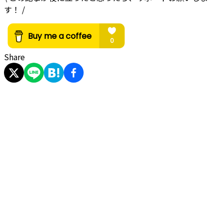
す！ /
Share