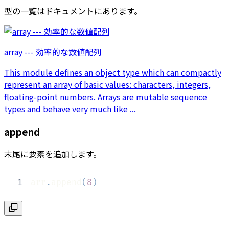
型の一覧はドキュメントにあります。
array --- 効率的な数値配列
This module defines an object type which can compactly
represent an array of basic values: characters, integers,
floating-point numbers. Arrays are mutable sequence
types and behave very much like ...
append
末尾に要素を追加します。
1
arr
.
append
(
8
)