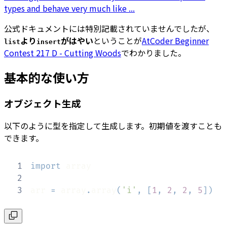
types and behave very much like ...
公式ドキュメントには特別記載されていませんでしたが、
より
がはやい
ということが
AtCoder Beginner
list
insert
Contest 217 D - Cutting Woods
でわかりました。
基本的な使い方
オブジェクト生成
以下のように型を指定して生成します。初期値を渡すことも
できます。
1
import
2
3
arr 
=
 array
.
array
(
'i'
,
[
1
,
2
,
2
,
5
]
)