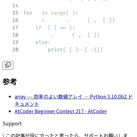
14
15
for
 i 
in
range
(
q
)
:
16
    y 
=
 bisect
.
bisect
(
a
,
 X
[
i
]
)
17
if
 C
[
i
]
==
1
:
18
        a
.
insert
(
y
,
 X
[
i
]
)
19
else
:
20
print
(
a
[
y
]
-
a
[
y
-
1
]
)
参考
array --- 効率のよい数値アレイ — Python 3.10.0b2 ド
キュメント
AtCoder Beginner Contest 217 - AtCoder
Support
\ この記事が役に立ったと思ったら、サポートお願いしま