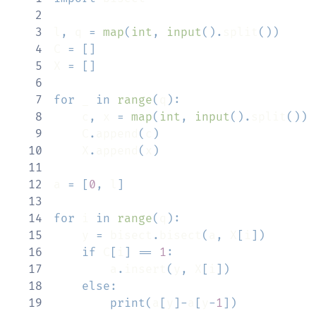
2
3
l
,
 q 
=
map
(
int
,
input
(
)
.
split
(
)
)
4
C 
=
[
]
5
X 
=
[
]
6
7
for
 _ 
in
range
(
q
)
:
8
    c
,
 x 
=
map
(
int
,
input
(
)
.
split
(
)
)
9
    C
.
append
(
c
)
10
    X
.
append
(
x
)
11
12
a 
=
[
0
,
 l
]
13
14
for
 i 
in
range
(
q
)
:
15
    y 
=
 bisect
.
bisect
(
a
,
 X
[
i
]
)
16
if
 C
[
i
]
==
1
:
17
        a
.
insert
(
y
,
 X
[
i
]
)
18
else
:
19
print
(
a
[
y
]
-
a
[
y
-
1
]
)