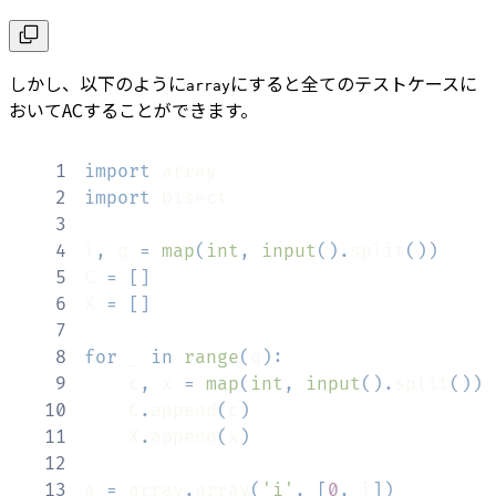
しかし、以下のように
にすると全てのテストケースに
array
おいてACすることができます。
1
import
2
import
3
4
l
,
 q 
=
map
(
int
,
input
(
)
.
split
(
)
)
5
C 
=
[
]
6
X 
=
[
]
7
8
for
 _ 
in
range
(
q
)
:
9
    c
,
 x 
=
map
(
int
,
input
(
)
.
split
(
)
)
10
    C
.
append
(
c
)
11
    X
.
append
(
x
)
12
13
a 
=
 array
.
array
(
'i'
,
[
0
,
 l
]
)