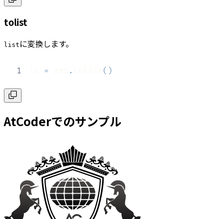
tolist
に変換します。
list
1
li 
=
 arr
.
tolist
(
)
AtCoderでのサンプル