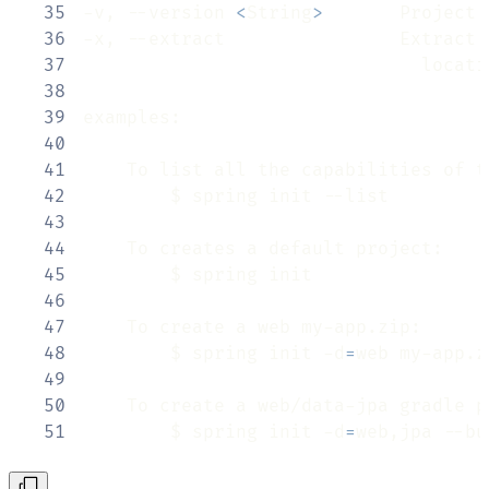
35
-v, --version 
<
String
>
       Project 
36
-x, --extract                Extract 
37
38
39
40
41
42
43
44
45
46
47
48
        $ spring init -d
=
49
50
51
        $ spring init -d
=
web,jpa --bu