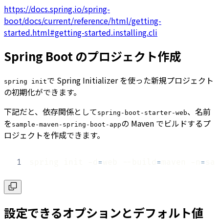
https://docs.spring.io/spring-
boot/docs/current/reference/html/getting-
started.html#getting-started.installing.cli
Spring Boot のプロジェクト作成
で Spring Initializer を使った新規プロジェクト
spring init
の初期化ができます。
下記だと、依存関係として
、名前
spring-boot-starter-web
を
の Maven でビルドするプ
sample-maven-spring-boot-app
ロジェクトを作成できます。
1
spring init -d
=
web --build
=
maven -n
=
sa
設定できるオプションとデフォルト値