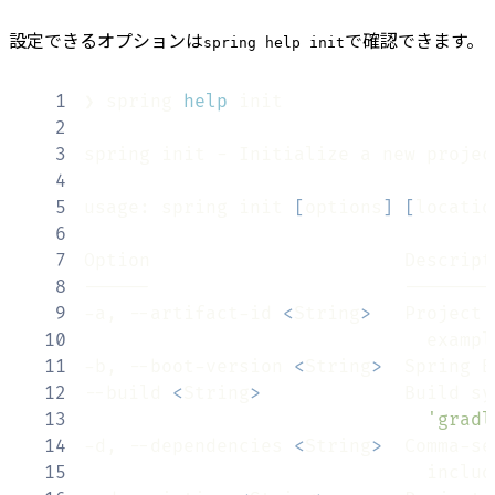
設定できるオプションは
で確認できます。
spring help init
1
❯ spring 
help
2
3
spring init - Initialize a new projec
4
5
usage: spring init 
[
options
]
[
locatio
6
7
8
9
-a, --artifact-id 
<
String
>
   Project 
10
                               exampl
11
-b, --boot-version 
<
String
>
  Spring B
12
--build 
<
String
>
             Build sy
13
'gradl
14
-d, --dependencies 
<
String
>
15
                               includ