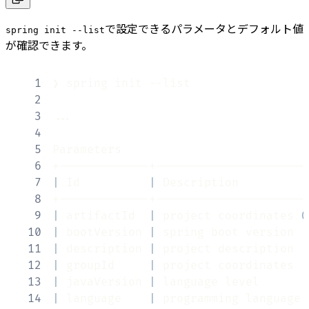
で設定できるパラメータとデフォルト値
spring init --list
が確認できます。
1
2
3
..
4
5
6
7
|
 Id          
|
 Description          
8
9
|
 artifactId  
|
 project coordinates 
(
10
|
 bootVersion 
|
 spring boot version  
11
|
 description 
|
 project description  
12
|
 groupId     
|
 project coordinates  
13
|
 javaVersion 
|
 language level       
14
|
 language    
|
 programming language 