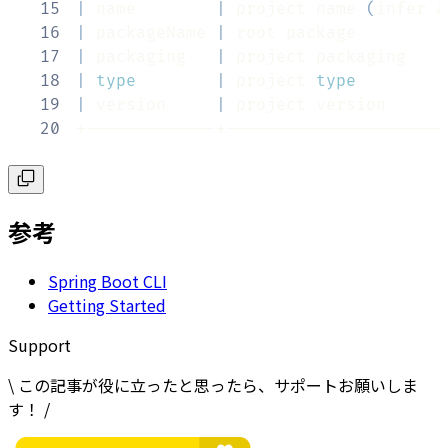
15
|
 name        
|
 project name 
(
infer a
16
|
 packageName 
|
 root package         
17
|
 packaging   
|
 project packaging    
18
|
type
|
 project 
type
19
|
 version     
|
 project version      
20
+-------------+----------------------
参考
Spring Boot CLI
Getting Started
Support
\ この記事が役に立ったと思ったら、サポートお願いしま
す！ /