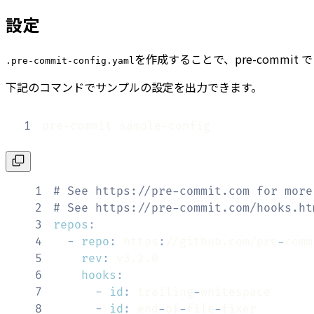
設定
を作成することで、pre-commi
.pre-commit-config.yaml
下記のコマンドでサンプルの設定を出力できます。
1
pre-commit sample-config
1
# See https://pre-commit.com for more
2
# See https://pre-commit.com/hooks.ht
3
repos
:
4
-
repo
:
 https
:
//github.com/pre
-
comm
5
rev
:
6
hooks
:
7
-
id
:
 trailing
-
8
-
id
:
 end
-
of
-
file
-