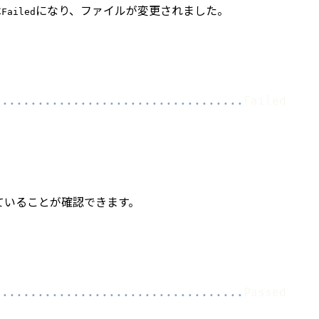
は
になり、ファイルが変更されました。
Failed
.
..
..
..
..
..
..
..
..
..
..
..
..
..
..
..
..
..
ていることが確認できます。
.
..
..
..
..
..
..
..
..
..
..
..
..
..
..
..
..
..