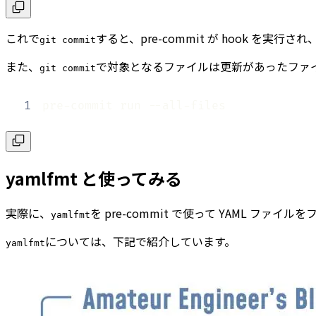
これで
すると、pre-commit が hook を実
git commit
また、
で対象となるファイルは更新があったファ
git commit
1
pre-commit run --all-files
yamlfmt と使ってみる
実際に、
を pre-commit で使って YAML ファ
yamlfmt
については、下記で紹介しています。
yamlfmt