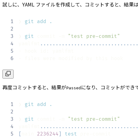
試しに、YAML ファイルを作成して、コミットすると、結果
1
❯ 
git
add
.
2
3
❯ 
git
 commit -m 
"test pre-commit"
4
yamlfmt
..
..
..
..
..
..
..
..
..
..
..
..
..
..
..
.
5
6
- files were modified by this hook
再度コミットすると、結果が
になり、コミットができ
Passed
1
❯ 
git
add
.
2
3
❯ 
git
 commit -m 
"test pre-commit"
4
yamlfmt
..
..
..
..
..
..
..
..
..
..
..
..
..
..
..
.
5
[
main 
2236244
]
test