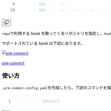
9
-
id
:
 check
-
10
-
id
:
 check
-
added
-
large
-
files
で利用する hook を取ってくるリポジトリを指定し、
repo
hoo
サポートされている hook は下記にあります。
pre-commit
使い方
を作成したら、下記のコマンドを実行
.pre-commit-config.yaml
1
pre-commit 
install