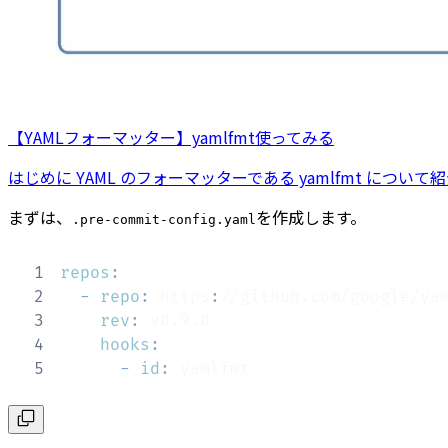
【YAMLフォーマッター】yamlfmt使ってみる
はじめに YAML のフォーマッターである yamlfmt について
まずは、
を作成します。
.pre-commit-config.yaml
1
repos
:
2
-
repo
:
 https
:
3
rev
:
4
hooks
:
5
-
id
:
 yamlfmt