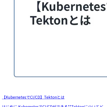
【KubernetesでCI/CD】Tektonとは
はじめに KubernetesでCI/CDができる**Tektonについてど