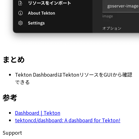
まとめ
Tekton DashboardはTektonリソースをGUIから確認
できる
参考
Dashboard | Tekton
tektoncd/dashboard: A dashboard for Tekton!
Support