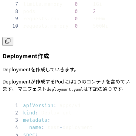
7
limits.memory    
0
8
pods             
0
2
9
requests.cpu     
0
10
requests.memory  
0
     500Mi
Deployment作成
Deploymentを作成していきます。
Deploymentが作成するPodには2つのコンテナを含めてい
ます。 マニフェスト
は下記の通りです。
deployment.yaml
1
apiVersion
:
2
kind
:
3
metadata
:
4
name
:
 test
-
5
spec
: