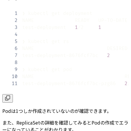
1
2
3
test-deployment   
1
/2     
1
4
5
6
7
test-deployment-8676fcf7bc   
2
8
9
10
11
test-deployment-8676fcf7bc-pzg86   
2
/
Podは1つしか作成されていないのが確認できます。
また、ReplicaSetの詳細を確認してみるとPodの作成でエラ
ーになっていることがわかります。