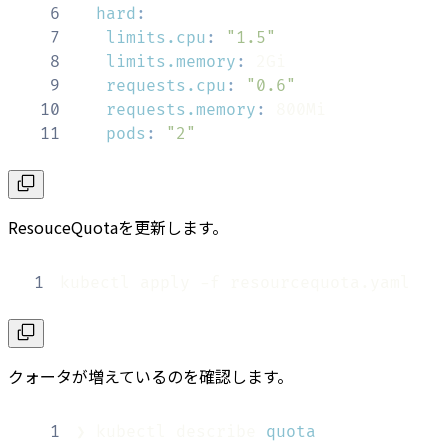
6
hard
:
7
limits.cpu
:
"1.5"
8
limits.memory
:
9
requests.cpu
:
"0.6"
10
requests.memory
:
11
pods
:
"2"
ResouceQuotaを更新します。
1
kubectl apply -f resourcequota.yaml
クォータが増えているのを確認します。
1
❯ kubectl describe 
quota