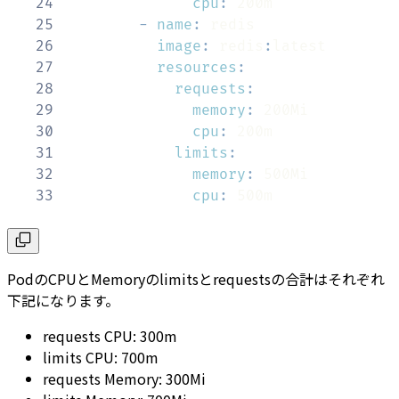
24
cpu
:
25
-
name
:
26
image
:
 redis
:
27
resources
:
28
requests
:
29
memory
:
30
cpu
:
31
limits
:
32
memory
:
33
cpu
:
 500m
PodのCPUとMemoryのlimitsとrequestsの合計はそれぞれ
下記になります。
requests CPU: 300m
limits CPU: 700m
requests Memory: 300Mi