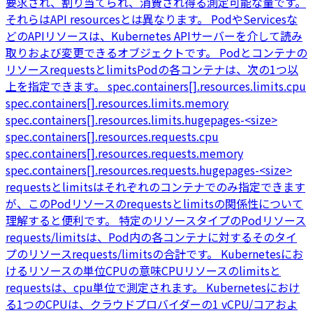
要求され、割り当てられ、消費され得る測定可能な量です。
それらはAPI resourcesとは異なります。 PodやServicesな
どのAPIリソースは、Kubernetes APIサーバーを介して読み
取りおよび変更できるオブジェクトです。 Podとコンテナの
リソースrequestsとlimitsPodの各コンテナは、次の1つ以
上を指定できます。 spec.containers[].resources.limits.cpu
spec.containers[].resources.limits.memory
spec.containers[].resources.limits.hugepages-<size>
spec.containers[].resources.requests.cpu
spec.containers[].resources.requests.memory
spec.containers[].resources.requests.hugepages-<size>
requestsとlimitsはそれぞれのコンテナでのみ指定できます
が、このPodリソースのrequestsとlimitsの関係性について
理解すると便利です。 特定のリソースタイプのPodリソース
requests/limitsは、Pod内の各コンテナに対するそのタイ
プのリソースrequests/limitsの合計です。 Kubernetesにお
けるリソースの単位CPUの意味CPUリソースのlimitsと
requestsは、cpu単位で測定されます。 Kubernetesにおけ
る1つのCPUは、クラウドプロバイダーの1 vCPU/コアおよ