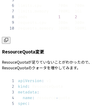
5
6
7
8
pods             
1
2
9
10
requests.memory  300Mi  500Mi
ResourceQuota変更
ResouceQuotaが足りていないことがわかったので、
ResouceQuotaのクォータを増やしてみます。
1
apiVersion
:
2
kind
:
3
metadata
:
4
name
:
 resource
-
5
spec
: