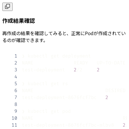
作成結果確認
再作成の結果を確認してみると、正常にPodが作成されてい
るのが確認できます。
1
2
3
test-deployment   
2
/2     
2
4
5
6
7
test-deployment-8676fcf7bc   
2
8
9
10
11
test-deployment-8676fcf7bc-mlbv8   
2
/