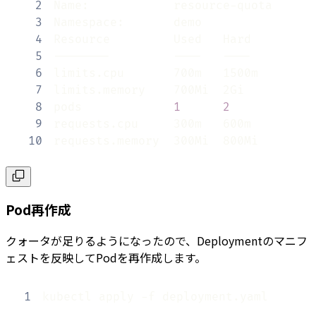
2
3
4
5
6
7
8
pods             
1
2
9
10
requests.memory  300Mi  800Mi
Pod再作成
クォータが足りるようになったので、Deploymentのマニフ
ェストを反映してPodを再作成します。
1
kubectl apply -f deployment.yaml