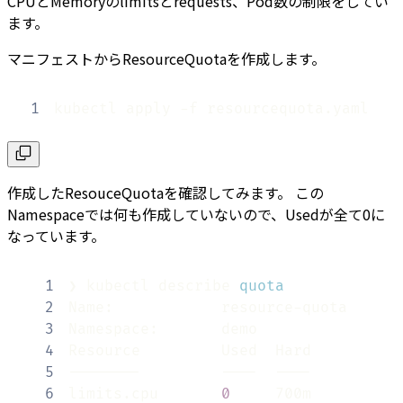
CPUとMemoryのlimitsとrequests、Pod数の制限をしてい
ます。
マニフェストからResourceQuotaを作成します。
1
kubectl apply -f resourcequota.yaml
作成したResouceQuotaを確認してみます。 この
Namespaceでは何も作成していないので、Usedが全て0に
なっています。
1
❯ kubectl describe 
quota
2
3
4
5
6
limits.cpu       
0