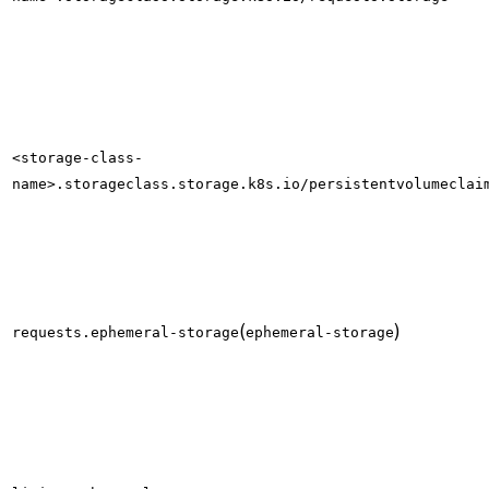
<storage-class-
name>.storageclass.storage.k8s.io/persistentvolumeclai
(
)
requests.ephemeral-storage
ephemeral-storage