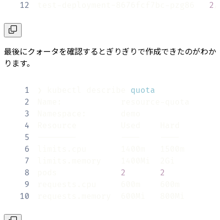
12
test-deployment-8676fcf7bc-pzg86   
2
/
最後にクォータを確認するとぎりぎりで作成できたのがわか
ります。
1
❯ kubectl describe 
quota
2
3
4
5
6
7
8
pods             
2
2
9
10
requests.memory  600Mi   800Mi