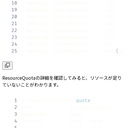
18
  Warning  FailedCreate      112s    
19
  Warning  FailedCreate      112s    
20
  Warning  FailedCreate      112s    
21
  Warning  FailedCreate      112s    
22
  Warning  FailedCreate      111s    
23
  Warning  FailedCreate      111s    
24
  Warning  FailedCreate      111s    
25
  Warning  FailedCreate      61s 
(
x6 
ResourceQuotaの詳細を確認してみると、リソースが足り
ていないことがわかります。
1
❯ kubectl describe 
quota
2
3
4