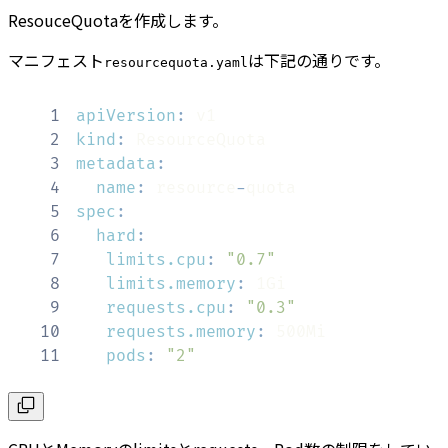
ResouceQuotaを作成します。
マニフェスト
は下記の通りです。
resourcequota.yaml
1
apiVersion
:
2
kind
:
3
metadata
:
4
name
:
 resource
-
5
spec
:
6
hard
:
7
limits.cpu
:
"0.7"
8
limits.memory
:
9
requests.cpu
:
"0.3"
10
requests.memory
:
11
pods
:
"2"