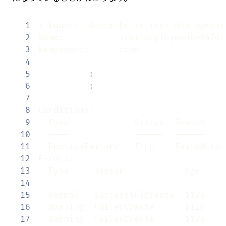
1
2
3
4
5
:
6
:
7
8
9
10
11
12
13
14
15
16
  Warning  FailedCreate      112s    
17
  Warning  FailedCreate      112s    