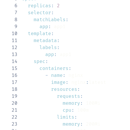
6
replicas
:
2
7
selector
:
8
matchLabels
:
9
app
:
10
template
:
11
metadata
:
12
labels
:
13
app
:
14
spec
:
15
containers
:
16
-
name
:
17
image
:
 nginx
:
18
resources
:
19
requests
:
20
memory
:
21
cpu
:
22
limits
:
23
memory
: