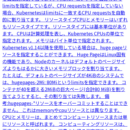
limitsを指定しているが、CPU requestsを指定していない
場合、Kubernetesはlimitsに一致するCPU requestsを自動
的に割り当てます。 リソースタイプCPUとメモリーはいずれ
もリソースタイプです。リソースタイプには基本単位があり
ます。 CPUは計算処理を表し、Kubernetes CPUsの単位で
指定されます。 メモリはバイト単位で指定されます。
Kubernetes v1.14以降を使用している場合は、huge pageリ
ソースを指定することができます。 Huge PageはLinux固有
の機能であり、Nodeのカーネルはデフォルトのページサイ
ズよりもはるかに大きいメモリブロックを割り当てます。
たとえば、デフォルトのページサイズが4KiBのシステムで
は、hugepages-2Mi: 80Miというlimitsを指定できます。 コ
ンテナが40を超える2MiBの巨大ページ(合計80 MiB)を割り
当てようとすると、その割り当ては失敗します。 備
考:hugepages-*リソースをオーバーコミットすることはでき
ません。 これはmemoryやcpuリソースとは異なります。
CPUとメモリーは、まとめてコンピュートリソースまたは単
にリソースと呼ばれます。 コンピューティングリソースは、