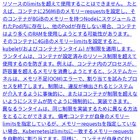
リソースのlimitsを超えて使用することはできません。 たと
えば、コンテナに256MiBのメモリーrequestsを設定し、そ
のコンテナが8GiBのメモリーを持つNodeにスケジュールさ
れたPod内に存在し、他のPodが存在しない場合、コンテナ
はより多くのRAMを使用しようとする可能性があります。
そのコンテナに4GiBのメモリーlimitsを設定すると、
kubelet(およびコンテナランタイム) が制限を適用します。
ランタイムは、コンテナが設定済みのリソース制限を超えて
使用するのを防ぎます。例えば、コンテナ内のプロセスが、
許容量を超えるメモリを消費しようとすると、システムカー
ネルは、メモリ不足(OOM)エラーで、割り当てを試みたプロ
セスを終了します。 制限は、違反が検出されるとシステム
が介入するように事後的に、またはコンテナが制限を超えな
いようにシステムが防ぐように強制的に、実装できます。
異なるランタイムは、同じ制限を実装するために異なる方法
をとることができます。 備考:コンテナが自身のメモリー
limitsを指定しているが、メモリーrequestsを指定していな
い場合、Kubernetesはlimitsに一致するメモリーrequests
を自動的に割り当てます。同様に、コンテナが自身のCPU