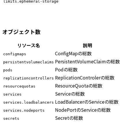
limits.ephemeral-storage
オブジェクト数
リソース名
説明
ConfigMapの総数
configmaps
PersistentVolumeClaimの総数
persistentvolumeclaims
Podの総数
pods
ReplicationControlerの総数
replicationcontrollers
ResourceQuotaの総数
resourcequotas
Serviceの総数
services
LoadBalancerのServiceの総数
services.loadbalancers
NodePortのServiceの総数
services.nodeports
Secretの総数
secrets