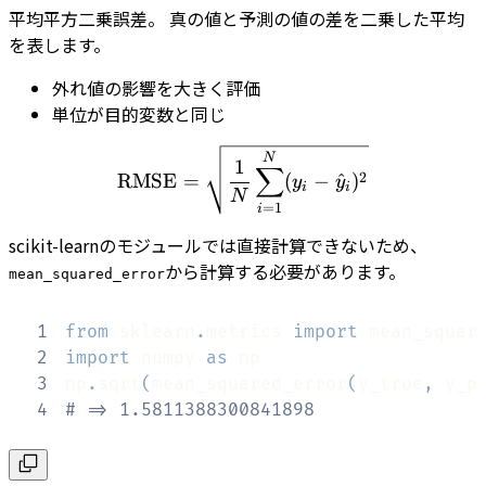
平均平方二乗誤差。 真の値と予測の値の差を二乗した平均
を表します。
外れ値の影響を大きく評価
単位が目的変数と同じ
\textrm{RMSE} = \sqrt{\
N
1
∑
2
RMSE
=
(
−
^
)
y
y
i
i
N
=
1
i
scikit-learnのモジュールでは直接計算できないため、
から計算する必要があります。
mean_squared_error
1
from
 sklearn
.
metrics 
import
2
import
 numpy 
as
3
np
.
sqrt
(
mean_squared_error
(
y_true
,
 y_p
4
# => 1.5811388300841898