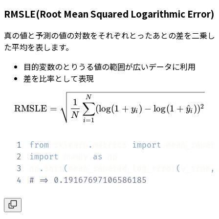
RMSLE(Root Mean Squared Logarithmic Error)
真の値と予測の値の対数をそれぞれとったあとの差を二乗し
た平均を表します。
目的変数のとりうる値の範囲が広いデータに利用
差を比率として表現
\textrm{RMSLE} = \sqrt{
N
1
∑
2
RMSLE
=
(
lo
g
(
1
+
)
−
lo
g
(
1
+
^
)
)
y
y
i
i
N
=
1
i
1
from
 sklearn
.
metrics 
import
2
import
 numpy 
as
3
np
.
sqrt
(
mean_squared_log_error
(
y_true
,
4
# => 0.19167697106586185