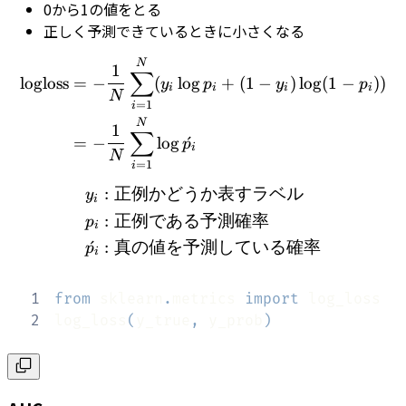
0から1の値をとる
正しく予測できているときに小さくなる
\begin{align} \textrm{lo
N
1
∑
logloss
=
−
(
lo
g
+
(
1
−
)
lo
g
(
1
−
))
y
p
y
p
i
i
i
i
N
=
1
i
N
1
∑
=
−
lo
g
ˊ
p
i
N
=
1
i
:
正例かどうか表すラベル
\begin{align} y_{i}
y
i
:
正例である予測確率
p
i
ˊ
:
真の値を予測している確率
p
i
1
from
 sklearn
.
metrics 
import
2
log_loss
(
y_true
,
 y_prob
)