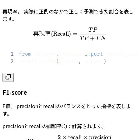
再現率。 実際に正例のなかで正しく予測できた割合を表し
ます。
T
P
再現率(\textrm{Recall}) =
再現率
(
Recall
)
=
+
T
P
F
N
1
from
 sklearn
.
metrics 
import
2
recall_score
(
y_true
,
 y_pred
)
F1-score
F値。 precisionとrecallのバランスをとった指標を表しま
す。
precisionとrecallの調和平均で計算されます。
2
×
recall
×
precision
\textrm{F1-score} = \frac{