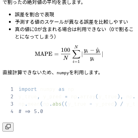
で割ったの絶対値の平均を表します。
誤差を割合で表現
予測する値のスケールが異なる誤差を比較しやすい
真の値に0が含まれる場合は利用できない（0で割るこ
とになってしまう）
\textrm{MAPE} = \frac{1
N
100
−
^
y
y
∑
i
i
MAPE
=
∣
∣
N
y
i
=
1
i
直接計算できないため、
を利用します。
numpy
1
import
 numpy 
as
2
y_true
,
 y_pred 
=
 np
.
array
(
y_true
)
,
 np
.
3
np
.
mean
(
np
.
abs
(
(
y_true 
-
 y_pred
)
/
 y_t
4
# => 5.0