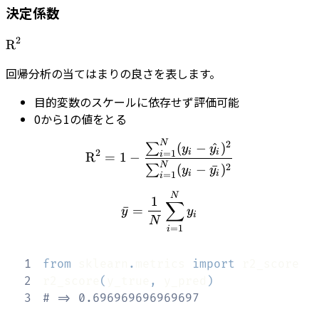
決定係数
2
\textrm{R}^{2}
R
回帰分析の当てはまりの良さを表します。
目的変数のスケールに依存せず評価可能
0から1の値をとる
N
2
\textrm{R}^{2} = 1 - \f
(
−
^
)
∑
y
y
2
i
i
=
1
i
R
=
1
−
N
2
(
−
ˉ
)
∑
y
y
i
i
=
1
i
\bar{y} = \frac{1}{N}\
N
1
∑
ˉ
=
y
y
i
N
=
1
i
1
from
 sklearn
.
metrics 
import
2
r2_score
(
y_true
,
 y_pred
)
3
# => 0.696969696969697