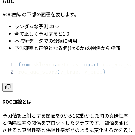
AUC
ROC曲線の下部の面積を表します。
ランダムな予測は0.5
全て正しく予測すると1.0
不均衡データでの分類に利用
予測確率と正解となる値(1か0か)の関係から評価
1
from
 sklearn
.
metrics 
import
2
roc_auc_score
(
y_true
,
 y_prob
)
ROC曲線とは
予測値を正例とする閾値を0から1に動かした時の真陽性率
と偽陽性率の関係をプロットしたグラフです。 閾値を変化
させると真陽性率と偽陽性率がどのように変化するかを表し