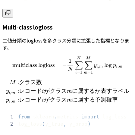
Multi-class logloss
二値分類のloglossを多クラス分類に拡張した指標となりま
す。
\textrm{multiclass logl
N
M
1
∑
∑
multiclass logloss
=
−
lo
g
y
p
,
,
i
m
i
m
N
=
1
=
1
m
i
:
クラス数
\begin{align} M :&
M
:
レコード
がクラス
に属するか表すラベル
y
i
m
,
i
m
:
レコード
がクラス
に属する予測確率
p
i
m
,
i
m
1
from
 sklearn
.
metrics 
import
2
log_loss
(
y_true
,
 y_prob
)