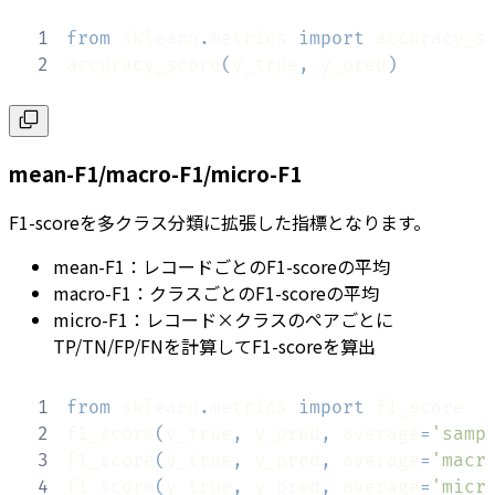
1
from
 sklearn
.
metrics 
import
2
accuracy_score
(
y_true
,
 y_pred
)
mean-F1/macro-F1/micro-F1
F1-scoreを多クラス分類に拡張した指標となります。
mean-F1：レコードごとのF1-scoreの平均
macro-F1：クラスごとのF1-scoreの平均
micro-F1：レコード×クラスのペアごとに
TP/TN/FP/FNを計算してF1-scoreを算出
1
from
 sklearn
.
metrics 
import
2
f1_score
(
y_true
,
 y_pred
,
 average
=
'samp
3
f1_score
(
y_true
,
 y_pred
,
 average
=
'macr
4
f1_score
(
y_true
,
 y_pred
,
 average
=
'micr