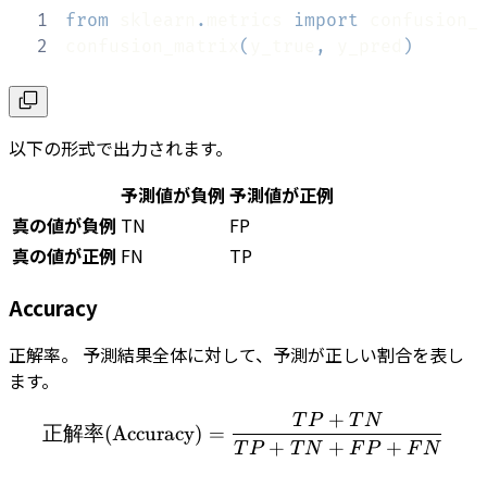
1
from
 sklearn
.
metrics 
import
2
confusion_matrix
(
y_true
,
 y_pred
)
以下の形式で出力されます。
予測値が負例
予測値が正例
真の値が負例
TN
FP
真の値が正例
FN
TP
Accuracy
正解率。 予測結果全体に対して、予測が正しい割合を表し
ます。
+
T
P
T
N
正解率(\textrm{Accuracy}
正解率
(
Accuracy
)
=
+
+
+
T
P
T
N
F
P
F
N