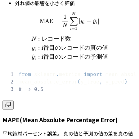
外れ値の影響を小さく評価
\textrm{MAE} = \frac{1}
N
1
∑
MAE
=
∣
−
^
∣
y
y
i
i
N
=
1
i
:
レコード数
\begin{align} N & : 
N
:
i
番目のレコードの真の値
y
i
^
:
i
番目のレコードの予測値
y
i
1
from
 sklearn
.
metrics 
import
2
mean_absolute_error
(
y_true
,
 y_pred
)
3
# => 0.5
MAPE(Mean Absolute Percentage Error)
平均絶対パーセント誤差。 真の値と予測の値の差を真の値