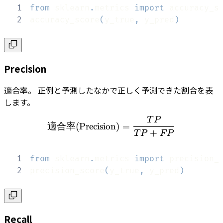
1
from
 sklearn
.
metrics 
import
2
accuracy_score
(
y_true
,
 y_pred
)
Precision
適合率。 正例と予測したなかで正しく予測できた割合を表
します。
T
P
適合率(\textrm{Precision}
適合率
(
Precision
)
=
+
T
P
F
P
1
from
 sklearn
.
metrics 
import
2
precision_score
(
y_true
,
 y_pred
)
Recall