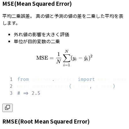
MSE(Mean Squared Error)
平均二乗誤差。 真の値と予測の値の差を二乗した平均を表
します。
外れ値の影響を大きく評価
単位が目的変数の二乗
\textrm{MSE} = \frac{1}
N
1
∑
2
MSE
=
(
−
^
)
y
y
i
i
N
=
1
i
1
from
 sklearn
.
metrics 
import
2
mean_squared_error
(
y_true
,
 y_pred
)
3
# => 2.5
RMSE(Root Mean Squared Error)