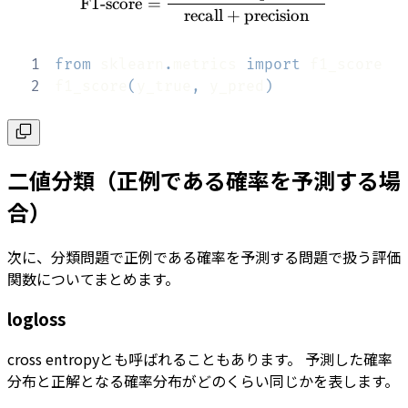
F1-score
=
recall
+
precision
1
from
 sklearn
.
metrics 
import
2
f1_score
(
y_true
,
 y_pred
)
二値分類（正例である確率を予測する場
合）
次に、分類問題で正例である確率を予測する問題で扱う評価
関数についてまとめます。
logloss
cross entropyとも呼ばれることもあります。 予測した確率
分布と正解となる確率分布がどのくらい同じかを表します。