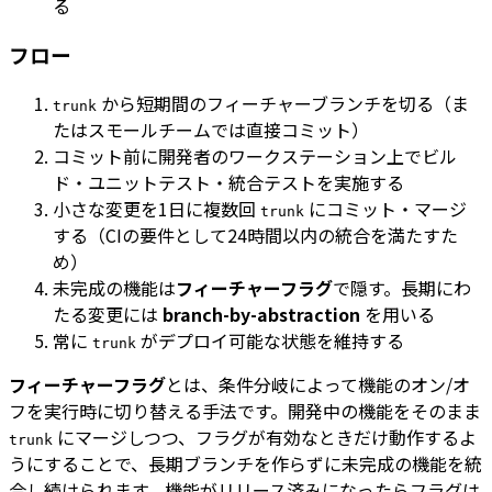
る
フロー
から短期間のフィーチャーブランチを切る（ま
trunk
たはスモールチームでは直接コミット）
コミット前に開発者のワークステーション上でビル
ド・ユニットテスト・統合テストを実施する
小さな変更を1日に複数回
にコミット・マージ
trunk
する（CIの要件として24時間以内の統合を満たすた
め）
未完成の機能は
フィーチャーフラグ
で隠す。長期にわ
たる変更には
branch-by-abstraction
を用いる
常に
がデプロイ可能な状態を維持する
trunk
フィーチャーフラグ
とは、条件分岐によって機能のオン/オ
フを実行時に切り替える手法です。開発中の機能をそのまま
にマージしつつ、フラグが有効なときだけ動作するよ
trunk
うにすることで、長期ブランチを作らずに未完成の機能を統
合し続けられます。機能がリリース済みになったらフラグは