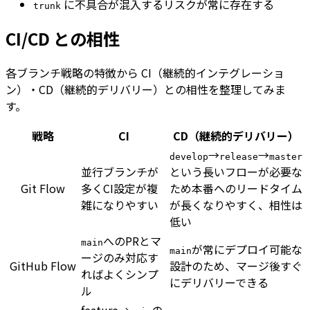
に不具合が混入するリスクが常に存在する
trunk
CI/CD との相性
各ブランチ戦略の特徴から CI（継続的インテグレーショ
ン）・CD（継続的デリバリー）との相性を整理してみま
す。
戦略
CI
CD（継続的デリバリー）
→
→
develop
release
master
並行ブランチが
という長いフローが必要な
Git Flow
多くCI設定が複
ため本番へのリードタイム
雑になりやすい
が長くなりやすく、相性は
低い
へのPRとマ
main
が常にデプロイ可能な
main
ージのみ対応す
GitHub Flow
設計のため、マージ後すぐ
ればよくシンプ
にデリバリーできる
ル