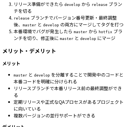
リリース準備ができたら
から
ブラン
develop
release
チを切る
ブランチでバージョン番号更新・最終調整
release
後、
と
の両方にマージしてタグを打つ
master
develop
本番環境でバグが発生したら
から
ブラ
master
hotfix
ンチを切り、修正後に
と
にマージ
master
develop
メリット・デメリット
メリット
と
を分離することで開発中のコードと
master
develop
本番コードを明確に分けられる
リリースブランチで本番リリース前の最終調整ができ
る
定期リリースや正式なQAプロセスがあるプロジェクト
に向いている
複数バージョンの並行サポートができる
デメリット