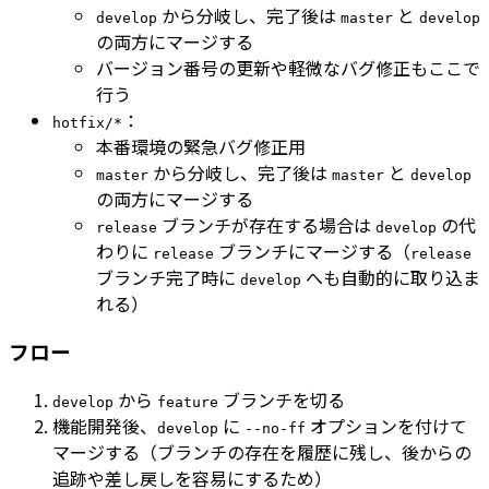
から分岐し、完了後は
と
develop
master
develop
の両方にマージする
バージョン番号の更新や軽微なバグ修正もここで
行う
：
hotfix/*
本番環境の緊急バグ修正用
から分岐し、完了後は
と
master
master
develop
の両方にマージする
ブランチが存在する場合は
の代
release
develop
わりに
ブランチにマージする（
release
release
ブランチ完了時に
へも自動的に取り込ま
develop
れる）
フロー
から
ブランチを切る
develop
feature
機能開発後、
に
オプションを付けて
develop
--no-ff
マージする（ブランチの存在を履歴に残し、後からの
追跡や差し戻しを容易にするため）