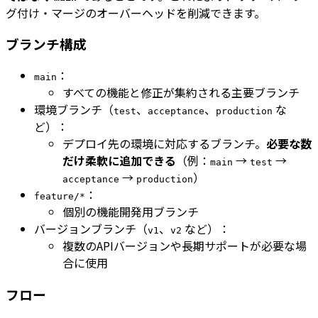
グ付け・マージのオーバーヘッドを削減できます。
ブランチ構成
：
main
すべての機能と修正が集約される主要ブランチ
環境ブランチ（
、
、
な
test
acceptance
production
ど）：
デプロイ先の環境に対応するブランチ。
必要な数
だけ柔軟に追加できる
（例：
→
→
main
test
→
）
acceptance
production
：
feature/*
個別の機能開発用ブランチ
バージョンブランチ（
、
など）：
v1
v2
複数のAPIバージョンや長期サポートが必要な場
合に使用
フロー