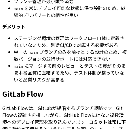
ブランチ管理が最小限で済む
を常にデプロイ可能な状態に保つ設計のため、継
main
続的デリバリーとの相性が良い
デメリット
ステージング環境の管理はワークフロー自体に定義さ
れていないため、別途CI/CDで対応する必要がある
単一の
ブランチのみを前提とする設計のため、複
main
数バージョンの並行サポートには対応できない
にマージする前のレビューとテストの質がそのま
main
ま本番品質に直結するため、テスト体制が整っていな
いと品質リスクが高まる
GitLab Flow
GitLab Flowは、GitLabが提唱するブランチ戦略です。Git
Flowの複雑さを排しながら、GitHub Flowにはない複数環
境へのデプロイ管理を取り込んでいます。
コミットは常に下
流に向かって流れる
というシンプルな原則のもと、
ブ