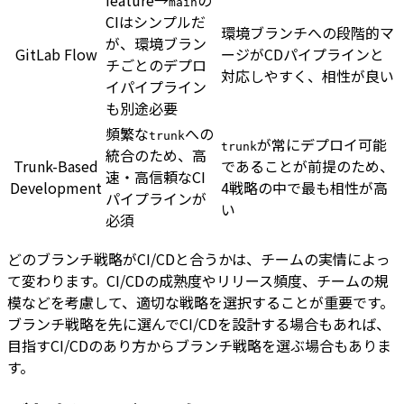
feature→
の
main
CIはシンプルだ
環境ブランチへの段階的マ
が、環境ブラン
GitLab Flow
ージがCDパイプラインと
チごとのデプロ
対応しやすく、相性が良い
イパイプライン
も別途必要
頻繁な
への
trunk
が常にデプロイ可能
trunk
統合のため、高
Trunk-Based
であることが前提のため、
速・高信頼なCI
Development
4戦略の中で最も相性が高
パイプラインが
い
必須
どのブランチ戦略がCI/CDと合うかは、チームの実情によっ
て変わります。CI/CDの成熟度やリリース頻度、チームの規
模などを考慮して、適切な戦略を選択することが重要です。
ブランチ戦略を先に選んでCI/CDを設計する場合もあれば、
目指すCI/CDのあり方からブランチ戦略を選ぶ場合もありま
す。